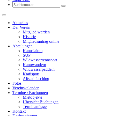
Search
Aktuelles
Der Verein
Mitglied werden
Historie
Mitgliedsantrag online
Abteilungen
Kanuslalom
SUP
Wildwasserrennsport
Kanuwandern
Wildwasserpaddeln
Kraftsport
Altstadtfasching
Fotos
Vereinskalender
Termine / Buchungen
Mietobjekte
Übersicht Buchungen
Terminanfrage
Kontakt
Dachsanierung