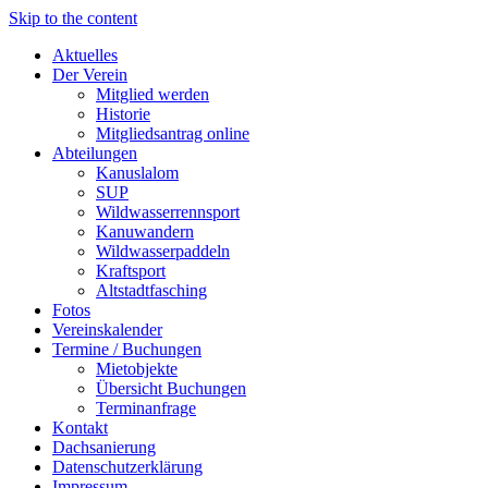
Skip to the content
Aktuelles
Der Verein
Mitglied werden
Historie
Mitgliedsantrag online
Abteilungen
Kanuslalom
SUP
Wildwasserrennsport
Kanuwandern
Wildwasserpaddeln
Kraftsport
Altstadtfasching
Fotos
Vereinskalender
Termine / Buchungen
Mietobjekte
Übersicht Buchungen
Terminanfrage
Kontakt
Dachsanierung
Datenschutzerklärung
Impressum