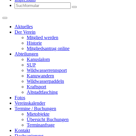
Search
Aktuelles
Der Verein
Mitglied werden
Historie
Mitgliedsantrag online
Abteilungen
Kanuslalom
SUP
Wildwasserrennsport
Kanuwandern
Wildwasserpaddeln
Kraftsport
Altstadtfasching
Fotos
Vereinskalender
Termine / Buchungen
Mietobjekte
Übersicht Buchungen
Terminanfrage
Kontakt
Dachsanierung