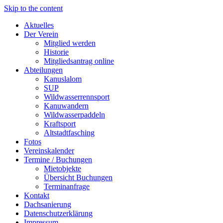
Skip to the content
Aktuelles
Der Verein
Mitglied werden
Historie
Mitgliedsantrag online
Abteilungen
Kanuslalom
SUP
Wildwasserrennsport
Kanuwandern
Wildwasserpaddeln
Kraftsport
Altstadtfasching
Fotos
Vereinskalender
Termine / Buchungen
Mietobjekte
Übersicht Buchungen
Terminanfrage
Kontakt
Dachsanierung
Datenschutzerklärung
Impressum