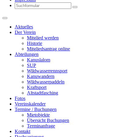
Search
Aktuelles
Der Verein
Mitglied werden
Historie
Mitgliedsantrag online
Abteilungen
Kanuslalom
SUP
Wildwasserrennsport
Kanuwandern
Wildwasserpaddeln
Kraftsport
Altstadtfasching
Fotos
Vereinskalender
Termine / Buchungen
Mietobjekte
Übersicht Buchungen
Terminanfrage
Kontakt
Dachsanierung