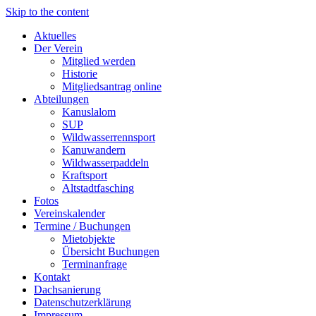
Skip to the content
Aktuelles
Der Verein
Mitglied werden
Historie
Mitgliedsantrag online
Abteilungen
Kanuslalom
SUP
Wildwasserrennsport
Kanuwandern
Wildwasserpaddeln
Kraftsport
Altstadtfasching
Fotos
Vereinskalender
Termine / Buchungen
Mietobjekte
Übersicht Buchungen
Terminanfrage
Kontakt
Dachsanierung
Datenschutzerklärung
Impressum