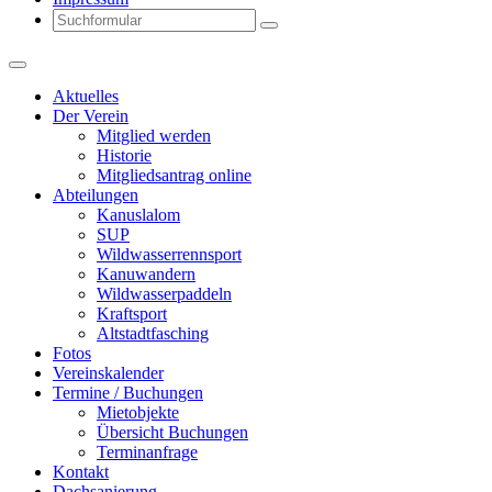
Search
Aktuelles
Der Verein
Mitglied werden
Historie
Mitgliedsantrag online
Abteilungen
Kanuslalom
SUP
Wildwasserrennsport
Kanuwandern
Wildwasserpaddeln
Kraftsport
Altstadtfasching
Fotos
Vereinskalender
Termine / Buchungen
Mietobjekte
Übersicht Buchungen
Terminanfrage
Kontakt
Dachsanierung