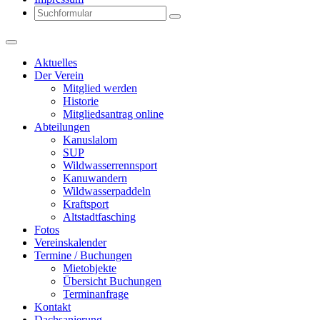
Search
Aktuelles
Der Verein
Mitglied werden
Historie
Mitgliedsantrag online
Abteilungen
Kanuslalom
SUP
Wildwasserrennsport
Kanuwandern
Wildwasserpaddeln
Kraftsport
Altstadtfasching
Fotos
Vereinskalender
Termine / Buchungen
Mietobjekte
Übersicht Buchungen
Terminanfrage
Kontakt
Dachsanierung