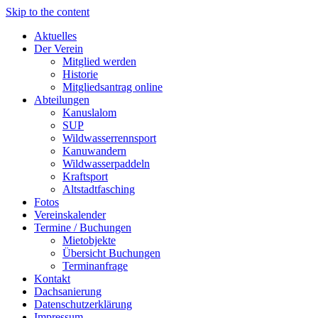
Skip to the content
Aktuelles
Der Verein
Mitglied werden
Historie
Mitgliedsantrag online
Abteilungen
Kanuslalom
SUP
Wildwasserrennsport
Kanuwandern
Wildwasserpaddeln
Kraftsport
Altstadtfasching
Fotos
Vereinskalender
Termine / Buchungen
Mietobjekte
Übersicht Buchungen
Terminanfrage
Kontakt
Dachsanierung
Datenschutzerklärung
Impressum