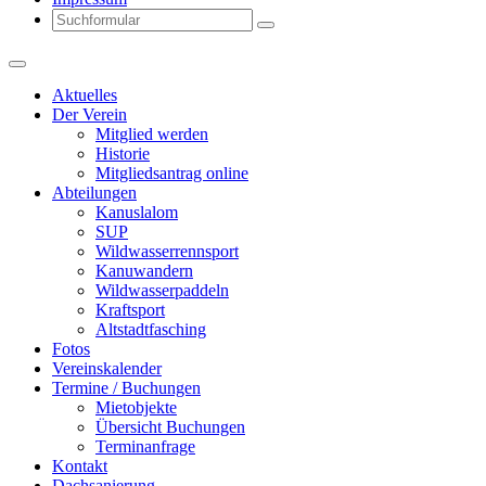
Search
Aktuelles
Der Verein
Mitglied werden
Historie
Mitgliedsantrag online
Abteilungen
Kanuslalom
SUP
Wildwasserrennsport
Kanuwandern
Wildwasserpaddeln
Kraftsport
Altstadtfasching
Fotos
Vereinskalender
Termine / Buchungen
Mietobjekte
Übersicht Buchungen
Terminanfrage
Kontakt
Dachsanierung