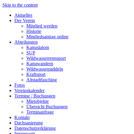
Skip to the content
Aktuelles
Der Verein
Mitglied werden
Historie
Mitgliedsantrag online
Abteilungen
Kanuslalom
SUP
Wildwasserrennsport
Kanuwandern
Wildwasserpaddeln
Kraftsport
Altstadtfasching
Fotos
Vereinskalender
Termine / Buchungen
Mietobjekte
Übersicht Buchungen
Terminanfrage
Kontakt
Dachsanierung
Datenschutzerklärung
Impressum