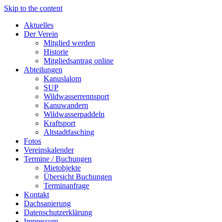
Skip to the content
Aktuelles
Der Verein
Mitglied werden
Historie
Mitgliedsantrag online
Abteilungen
Kanuslalom
SUP
Wildwasserrennsport
Kanuwandern
Wildwasserpaddeln
Kraftsport
Altstadtfasching
Fotos
Vereinskalender
Termine / Buchungen
Mietobjekte
Übersicht Buchungen
Terminanfrage
Kontakt
Dachsanierung
Datenschutzerklärung
Impressum