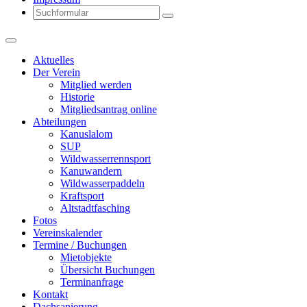
Search
Aktuelles
Der Verein
Mitglied werden
Historie
Mitgliedsantrag online
Abteilungen
Kanuslalom
SUP
Wildwasserrennsport
Kanuwandern
Wildwasserpaddeln
Kraftsport
Altstadtfasching
Fotos
Vereinskalender
Termine / Buchungen
Mietobjekte
Übersicht Buchungen
Terminanfrage
Kontakt
Dachsanierung