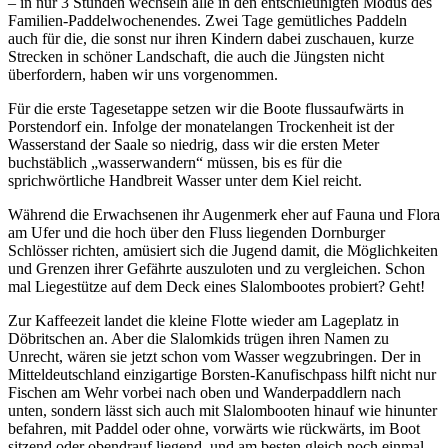
– in nur 3 Stunden wechseln alle in den entschleunigten Modus des
Familien-Paddelwochenendes. Zwei Tage gemütliches Paddeln
auch für die, die sonst nur ihren Kindern dabei zuschauen, kurze
Strecken in schöner Landschaft, die auch die Jüngsten nicht
überfordern, haben wir uns vorgenommen.
Für die erste Tagesetappe setzen wir die Boote flussaufwärts in
Porstendorf ein. Infolge der monatelangen Trockenheit ist der
Wasserstand der Saale so niedrig, dass wir die ersten Meter
buchstäblich „wasserwandern“ müssen, bis es für die
sprichwörtliche Handbreit Wasser unter dem Kiel reicht.
Während die Erwachsenen ihr Augenmerk eher auf Fauna und Flora
am Ufer und die hoch über den Fluss liegenden Dornburger
Schlösser richten, amüsiert sich die Jugend damit, die Möglichkeiten
und Grenzen ihrer Gefährte auszuloten und zu vergleichen. Schon
mal Liegestütze auf dem Deck eines Slalombootes probiert? Geht!
Zur Kaffeezeit landet die kleine Flotte wieder am Lageplatz in
Döbritschen an. Aber die Slalomkids trügen ihren Namen zu
Unrecht, wären sie jetzt schon vom Wasser wegzubringen. Der in
Mitteldeutschland einzigartige Borsten-Kanufischpass hilft nicht nur
Fischen am Wehr vorbei nach oben und Wanderpaddlern nach
unten, sondern lässt sich auch mit Slalombooten hinauf wie hinunter
befahren, mit Paddel oder ohne, vorwärts wie rückwärts, im Boot
sitzend oder obendrauf liegend, und am besten gleich noch einmal.