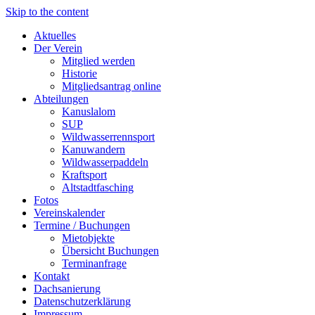
Skip to the content
Aktuelles
Der Verein
Mitglied werden
Historie
Mitgliedsantrag online
Abteilungen
Kanuslalom
SUP
Wildwasserrennsport
Kanuwandern
Wildwasserpaddeln
Kraftsport
Altstadtfasching
Fotos
Vereinskalender
Termine / Buchungen
Mietobjekte
Übersicht Buchungen
Terminanfrage
Kontakt
Dachsanierung
Datenschutzerklärung
Impressum