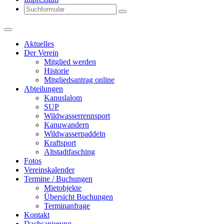
Search
Aktuelles
Der Verein
Mitglied werden
Historie
Mitgliedsantrag online
Abteilungen
Kanuslalom
SUP
Wildwasserrennsport
Kanuwandern
Wildwasserpaddeln
Kraftsport
Altstadtfasching
Fotos
Vereinskalender
Termine / Buchungen
Mietobjekte
Übersicht Buchungen
Terminanfrage
Kontakt
Dachsanierung