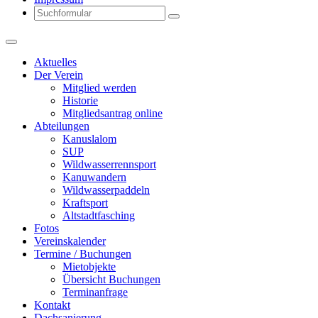
Search
Aktuelles
Der Verein
Mitglied werden
Historie
Mitgliedsantrag online
Abteilungen
Kanuslalom
SUP
Wildwasserrennsport
Kanuwandern
Wildwasserpaddeln
Kraftsport
Altstadtfasching
Fotos
Vereinskalender
Termine / Buchungen
Mietobjekte
Übersicht Buchungen
Terminanfrage
Kontakt
Dachsanierung