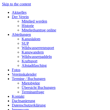
Skip to the content
Aktuelles
Der Verein
Mitglied werden
Historie
Mitgliedsantrag online
Abteilungen
Kanuslalom
SUP
Wildwasserrennsport
Kanuwandern
Wildwasserpaddeln
Kraftsport
Altstadtfasching
Fotos
Vereinskalender
Termine / Buchungen
Mietobjekte
Übersicht Buchungen
Terminanfrage
Kontakt
Dachsanierung
Datenschutzerklärung
Impressum