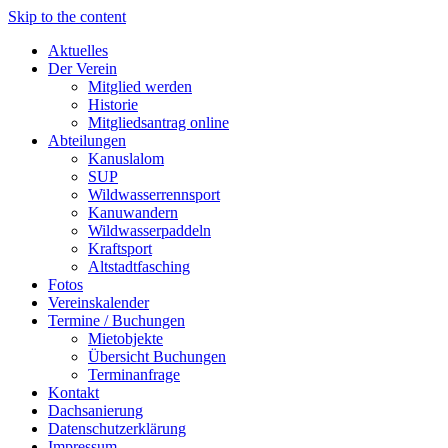
Skip to the content
Aktuelles
Der Verein
Mitglied werden
Historie
Mitgliedsantrag online
Abteilungen
Kanuslalom
SUP
Wildwasserrennsport
Kanuwandern
Wildwasserpaddeln
Kraftsport
Altstadtfasching
Fotos
Vereinskalender
Termine / Buchungen
Mietobjekte
Übersicht Buchungen
Terminanfrage
Kontakt
Dachsanierung
Datenschutzerklärung
Impressum