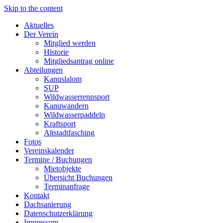
Skip to the content
Aktuelles
Der Verein
Mitglied werden
Historie
Mitgliedsantrag online
Abteilungen
Kanuslalom
SUP
Wildwasserrennsport
Kanuwandern
Wildwasserpaddeln
Kraftsport
Altstadtfasching
Fotos
Vereinskalender
Termine / Buchungen
Mietobjekte
Übersicht Buchungen
Terminanfrage
Kontakt
Dachsanierung
Datenschutzerklärung
Impressum