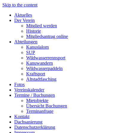
Skip to the content
Aktuelles
Der Verein
Mitglied werden
Historie
Mitgliedsantrag online
Abteilungen
Kanuslalom
SUP
Wildwasserrennsport
Kanuwandern
Wildwasserpaddeln
Kraftsport
Altstadtfasching
Fotos
Vereinskalender
Termine / Buchungen
Mietobjekte
Übersicht Buchungen
Terminanfrage
Kontakt
Dachsanierung
Datenschutzerklärung
Impressum