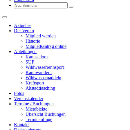
Search
Aktuelles
Der Verein
Mitglied werden
Historie
Mitgliedsantrag online
Abteilungen
Kanuslalom
SUP
Wildwasserrennsport
Kanuwandern
Wildwasserpaddeln
Kraftsport
Altstadtfasching
Fotos
Vereinskalender
Termine / Buchungen
Mietobjekte
Übersicht Buchungen
Terminanfrage
Kontakt
Dachsanierung