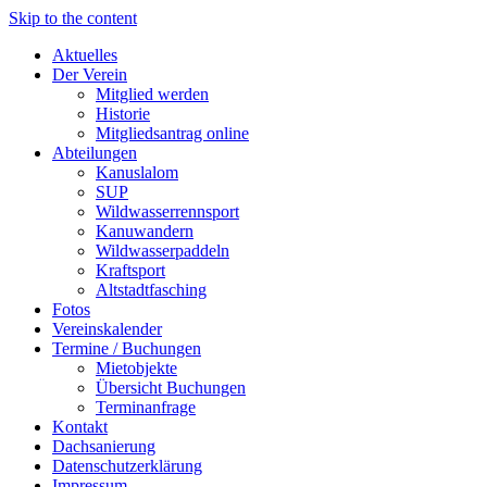
Skip to the content
Aktuelles
Der Verein
Mitglied werden
Historie
Mitgliedsantrag online
Abteilungen
Kanuslalom
SUP
Wildwasserrennsport
Kanuwandern
Wildwasserpaddeln
Kraftsport
Altstadtfasching
Fotos
Vereinskalender
Termine / Buchungen
Mietobjekte
Übersicht Buchungen
Terminanfrage
Kontakt
Dachsanierung
Datenschutzerklärung
Impressum