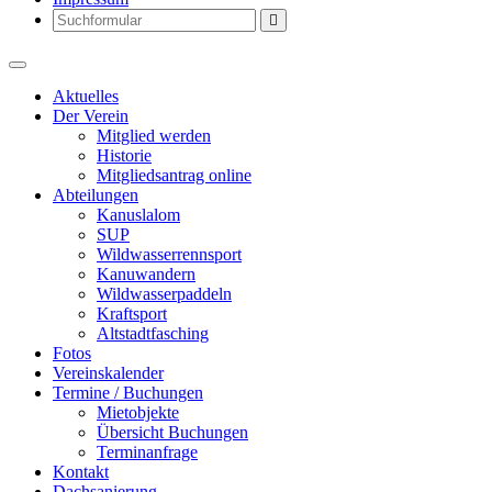
Search
Aktuelles
Der Verein
Mitglied werden
Historie
Mitgliedsantrag online
Abteilungen
Kanuslalom
SUP
Wildwasserrennsport
Kanuwandern
Wildwasserpaddeln
Kraftsport
Altstadtfasching
Fotos
Vereinskalender
Termine / Buchungen
Mietobjekte
Übersicht Buchungen
Terminanfrage
Kontakt
Dachsanierung