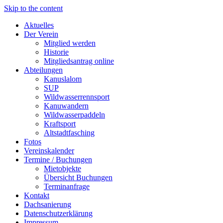
Skip to the content
Aktuelles
Der Verein
Mitglied werden
Historie
Mitgliedsantrag online
Abteilungen
Kanuslalom
SUP
Wildwasserrennsport
Kanuwandern
Wildwasserpaddeln
Kraftsport
Altstadtfasching
Fotos
Vereinskalender
Termine / Buchungen
Mietobjekte
Übersicht Buchungen
Terminanfrage
Kontakt
Dachsanierung
Datenschutzerklärung
Impressum