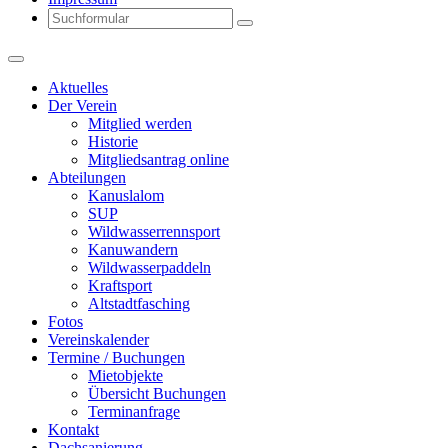
Search
Aktuelles
Der Verein
Mitglied werden
Historie
Mitgliedsantrag online
Abteilungen
Kanuslalom
SUP
Wildwasserrennsport
Kanuwandern
Wildwasserpaddeln
Kraftsport
Altstadtfasching
Fotos
Vereinskalender
Termine / Buchungen
Mietobjekte
Übersicht Buchungen
Terminanfrage
Kontakt
Dachsanierung