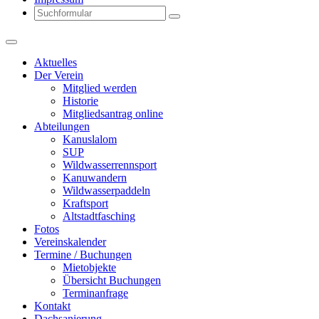
Search
Aktuelles
Der Verein
Mitglied werden
Historie
Mitgliedsantrag online
Abteilungen
Kanuslalom
SUP
Wildwasserrennsport
Kanuwandern
Wildwasserpaddeln
Kraftsport
Altstadtfasching
Fotos
Vereinskalender
Termine / Buchungen
Mietobjekte
Übersicht Buchungen
Terminanfrage
Kontakt
Dachsanierung