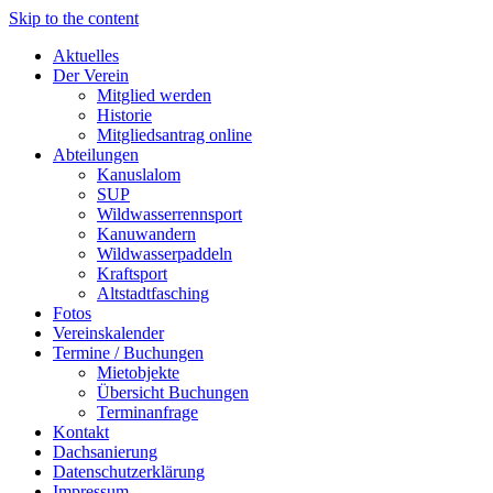
Skip to the content
Aktuelles
Der Verein
Mitglied werden
Historie
Mitgliedsantrag online
Abteilungen
Kanuslalom
SUP
Wildwasserrennsport
Kanuwandern
Wildwasserpaddeln
Kraftsport
Altstadtfasching
Fotos
Vereinskalender
Termine / Buchungen
Mietobjekte
Übersicht Buchungen
Terminanfrage
Kontakt
Dachsanierung
Datenschutzerklärung
Impressum