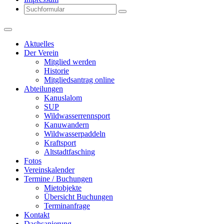
Search
Aktuelles
Der Verein
Mitglied werden
Historie
Mitgliedsantrag online
Abteilungen
Kanuslalom
SUP
Wildwasserrennsport
Kanuwandern
Wildwasserpaddeln
Kraftsport
Altstadtfasching
Fotos
Vereinskalender
Termine / Buchungen
Mietobjekte
Übersicht Buchungen
Terminanfrage
Kontakt
Dachsanierung