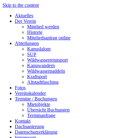
Skip to the content
Aktuelles
Der Verein
Mitglied werden
Historie
Mitgliedsantrag online
Abteilungen
Kanuslalom
SUP
Wildwasserrennsport
Kanuwandern
Wildwasserpaddeln
Kraftsport
Altstadtfasching
Fotos
Vereinskalender
Termine / Buchungen
Mietobjekte
Übersicht Buchungen
Terminanfrage
Kontakt
Dachsanierung
Datenschutzerklärung
Impressum