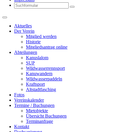
Search
Aktuelles
Der Verein
Mitglied werden
Historie
Mitgliedsantrag online
Abteilungen
Kanuslalom
SUP
Wildwasserrennsport
Kanuwandern
Wildwasserpaddeln
Kraftsport
Altstadtfasching
Fotos
Vereinskalender
Termine / Buchungen
Mietobjekte
Übersicht Buchungen
Terminanfrage
Kontakt
Dachsanierung